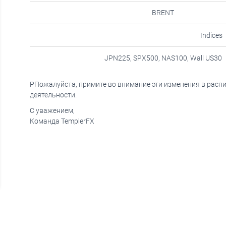
BRENT
Indices
JPN225, SPX500, NAS100, Wall US30
PПожалуйста, примите во внимание эти изменения в расп
деятельности.
С уважением,
Команда TemplerFX