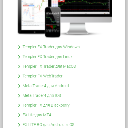
keyboard_arrow_right
Templer FX Trader для Windows
keyboard_arrow_right
Templer FX Trader для Linux
keyboard_arrow_right
Templer FX Trader для MacOS
keyboard_arrow_right
Templer FX WebTrader
keyboard_arrow_right
Meta Trader4 для Android
keyboard_arrow_right
Meta Trader4 для IOS
keyboard_arrow_right
Templer FX для Blackberry
keyboard_arrow_right
FX Lite для MT4
keyboard_arrow_right
FX LITE BO для Android и iOS