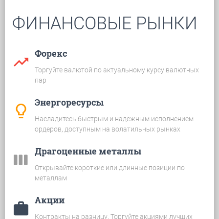
ФИНАНСОВЫЕ РЫНКИ
Форекс
trending_up
Торгуйте валютой по актуальному курсу валютных
пар
Энергоресурсы
lightbulb_outline
Насладитесь быстрым и надежным исполнением
ордеров, доступным на волатильных рынках
Драгоценные металлы
view_week
Открывайте короткие или длинные позиции по
металлам
Акции
work
Контракты на разницу. Торгуйте акциями лучших