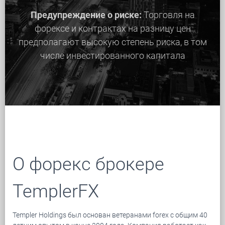
Предупреждение о риске:
Торговля на
форексе и контрактах на разницу цен
предполагают высокую степень риска, в том
числе инвестированного капитала
О форекс брокере
TemplerFX
Templer Holdings был основан ветеранами forex с общим 40