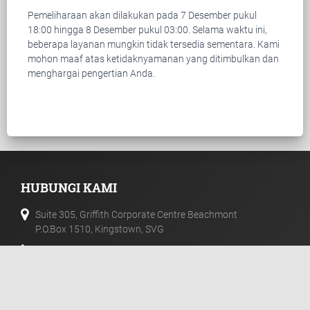
Pemeliharaan akan dilakukan pada 7 Desember pukul
18:00 hingga 8 Desember pukul 03:00. Selama waktu ini,
beberapa layanan mungkin tidak tersedia sementara. Kami
mohon maaf atas ketidaknyamanan yang ditimbulkan dan
menghargai pengertian Anda.
HUBUNGI KAMI
Suite 305, Griffith Corporate Centre Beachmont
P.O.Box 1510, Kingstown, SVG
+44 20 33557076
+44 02 071128046
info@templerfx.com