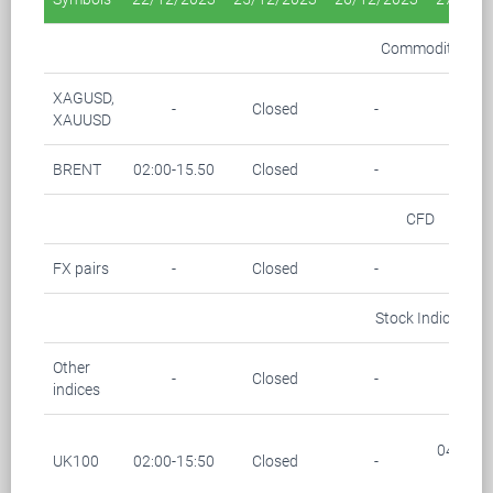
Commodity
XAGUSD,
-
Closed
-
-
XAUUSD
BRENT
02:00-15.50
Closed
-
-
CFD
FX pairs
-
Closed
-
-
Stock Indices
Other
-
Closed
-
-
indices
04:00-0
UK100
02:00-15:50
Closed
-
(28/1