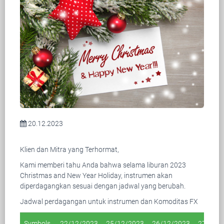
20.12.2023
Klien dan Mitra yang Terhormat,
Kami memberi tahu Anda bahwa selama liburan 2023
Christmas and New Year Holiday, instrumen akan
diperdagangkan sesuai dengan jadwal yang berubah.
Jadwal perdagangan untuk instrumen dan Komoditas FX
Symbols
22/12/2023
25/12/2023
26/12/2023
27/12/