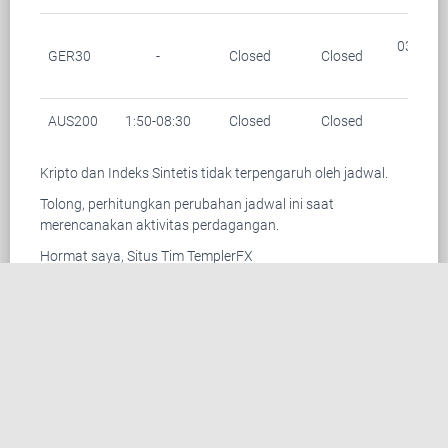
03:15-0
GER30
-
Closed
Closed
(28/1
AUS200
1:50-08:30
Closed
Closed
-
Kripto dan Indeks Sintetis tidak terpengaruh oleh jadwal.
Tolong, perhitungkan perubahan jadwal ini saat
merencanakan aktivitas perdagangan.
Hormat saya, Situs Tim TemplerFX
HUBUNGI KAMI