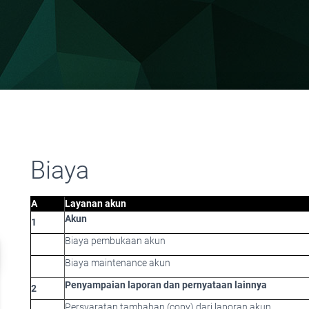
Biaya
A
Layanan akun
Akun
1
Biaya pembukaan akun
Biaya maintenance akun
Penyampaian laporan dan pernyataan lainnya
2
Persyaratan tambahan (copy) dari laporan akun