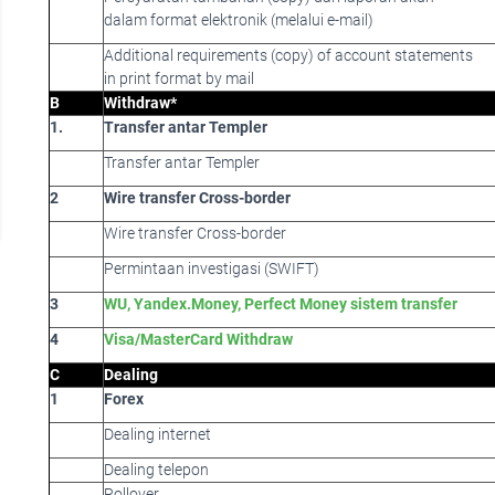
dalam format elektronik (melalui e-mail)
Additional requirements (copy) of account statements
in print format by mail
B
Withdraw*
1
.
Transfer antar Templer
Transfer antar Templer
2
Wire transfer Cross-border
Wire transfer Cross-border
Permintaan investigasi (SWIFT)
3
WU, Yandex.Money, Perfect Money sistem transfer
4
Visa/MasterCard Withdraw
C
Dealing
1
F
orex
Dealing internet
Dealing telepon
Rollover