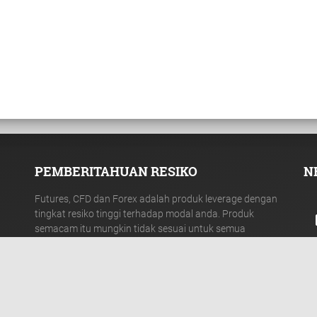
PEMBERITAHUAN RESIKO
N
Futures, CFD dan Forex adalah produk leverage dengan
tingkat resiko tinggi terhadap modal anda. Produk
semacam itu mungkin tidak sesuai untuk semua
investor dan oleh karena itu anda harus benar-benar
memahami resiko yang ada didalamnya.