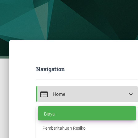
Navigation
keyboard_arrow_down
Home
Biaya
Pemberitahuan Resiko