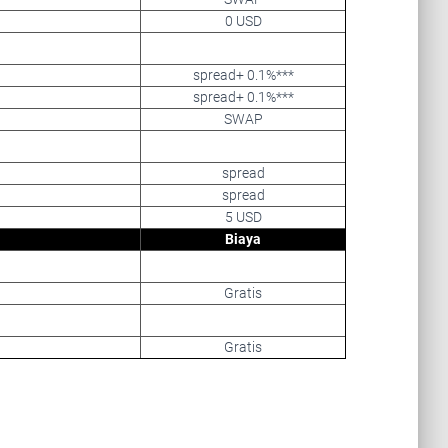
0 USD
spread+ 0.1%***
spread+ 0.1%***
SWAP
spread
spread
5 USD
Biaya
Gratis
Gratis