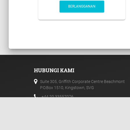
BERLANGGANAN
HUBUNGI KAMI
Suite 305, Griffith Corporate Centre Beachmont
P.O.Box 1510, Kingstown, SVG
+44 20 33557076
+44 02 071128046
info@templerfx.com