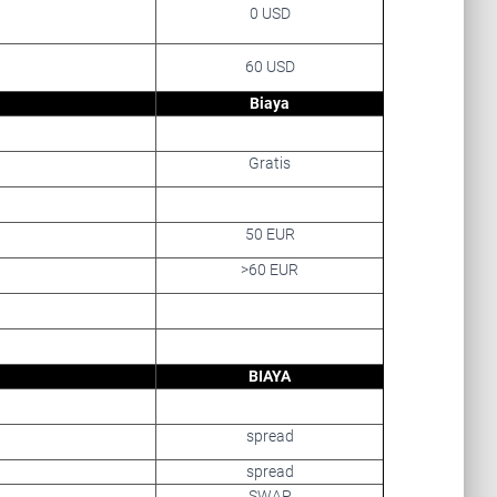
0 USD
60 USD
Biaya
Gratis
50 EUR
>60 EUR
BIAYA
spread
spread
SWAP