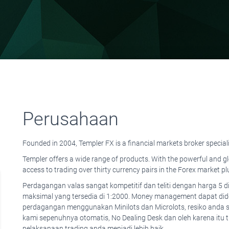
Perusahaan
Founded in 2004, Templer FX is a financial markets broker specia
Templer offers a wide range of products. With the powerful and g
access to trading over thirty currency pairs in the Forex market plu
Perdagangan valas sangat kompetitif dan teliti dengan harga 5 di
maksimal yang tersedia di 1:2000. Money management dapat did
perdagangan menggunakan Minilots dan Microlots, resiko anda se
kami sepenuhnya otomatis, No Dealing Desk dan oleh karena itu 
pelaksanaan trading anda menjadi lebih baik.